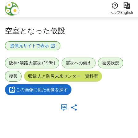
本文に飛ぶ
ヘルプ
English
空室となった仮設
提供元サイトで表示
阪神・淡路大震災 (1995)
震災への備え
被災状況
復興
収録:人と防災未来センター 資料室
この画像に似た画像を探す
メタデータ