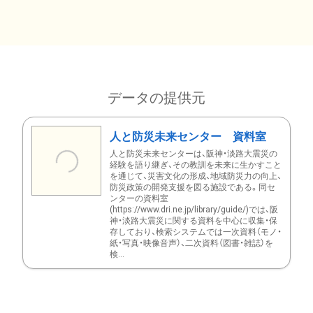
データの提供元
人と防災未来センター 資料室
人と防災未来センターは、阪神・淡路大震災の
経験を語り継ぎ、その教訓を未来に生かすこと
を通じて、災害文化の形成、地域防災力の向上、
防災政策の開発支援を図る施設である。同セ
ンターの資料室
(https://www.dri.ne.jp/library/guide/)では、阪
神・淡路大震災に関する資料を中心に収集・保
存しており、検索システムでは一次資料（モノ・
紙・写真・映像音声）、二次資料（図書・雑誌）を
検...