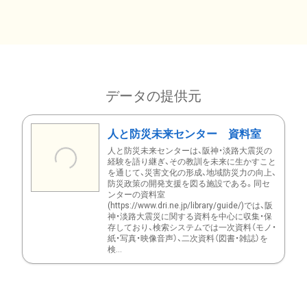
データの提供元
人と防災未来センター 資料室
人と防災未来センターは、阪神・淡路大震災の
経験を語り継ぎ、その教訓を未来に生かすこと
を通じて、災害文化の形成、地域防災力の向上、
防災政策の開発支援を図る施設である。同セ
ンターの資料室
(https://www.dri.ne.jp/library/guide/)では、阪
神・淡路大震災に関する資料を中心に収集・保
存しており、検索システムでは一次資料（モノ・
紙・写真・映像音声）、二次資料（図書・雑誌）を
検...