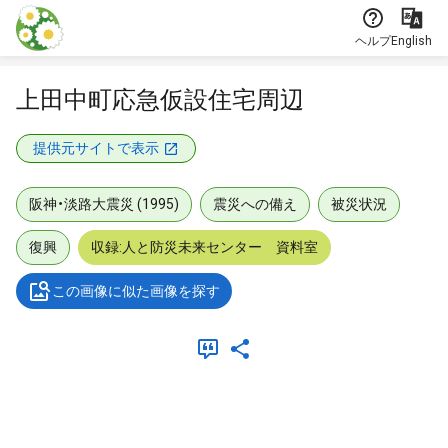
本文に飛ぶ
ヘルプ
English
上田中町応急仮設住宅周辺
提供元サイトで表示
阪神・淡路大震災 (1995)
震災への備え
被災状況
復興
収録:人と防災未来センター 資料室
この画像に似た画像を探す
メタデータ