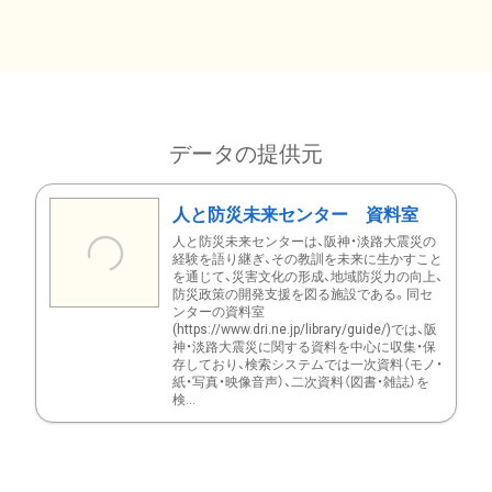
データの提供元
人と防災未来センター 資料室
人と防災未来センターは、阪神・淡路大震災の
経験を語り継ぎ、その教訓を未来に生かすこと
を通じて、災害文化の形成、地域防災力の向上、
防災政策の開発支援を図る施設である。同セ
ンターの資料室
(https://www.dri.ne.jp/library/guide/)では、阪
神・淡路大震災に関する資料を中心に収集・保
存しており、検索システムでは一次資料（モノ・
紙・写真・映像音声）、二次資料（図書・雑誌）を
検...