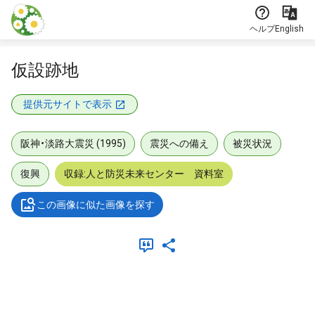
本文に飛ぶ
ヘルプ
English
仮設跡地
提供元サイトで表示
阪神・淡路大震災 (1995)
震災への備え
被災状況
復興
収録:人と防災未来センター 資料室
この画像に似た画像を探す
メタデータ