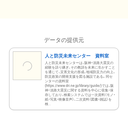
データの提供元
人と防災未来センター 資料室
人と防災未来センターは、阪神・淡路大震災の
経験を語り継ぎ、その教訓を未来に生かすこと
を通じて、災害文化の形成、地域防災力の向上、
防災政策の開発支援を図る施設である。同セ
ンターの資料室
(https://www.dri.ne.jp/library/guide/)では、阪
神・淡路大震災に関する資料を中心に収集・保
存しており、検索システムでは一次資料（モノ・
紙・写真・映像音声）、二次資料（図書・雑誌）を
検...