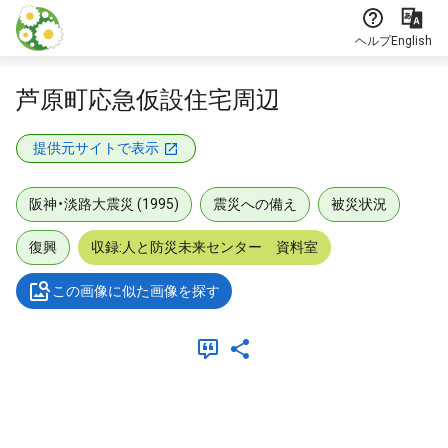
本文に飛ぶ
ヘルプ
English
芦原町応急仮設住宅周辺
提供元サイトで表示
阪神・淡路大震災 (1995)
震災への備え
被災状況
復興
収録:人と防災未来センター 資料室
この画像に似た画像を探す
メタデータ