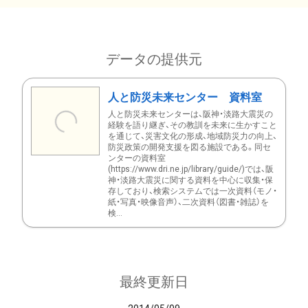
データの提供元
人と防災未来センター 資料室
人と防災未来センターは、阪神・淡路大震災の
経験を語り継ぎ、その教訓を未来に生かすこと
を通じて、災害文化の形成、地域防災力の向上、
防災政策の開発支援を図る施設である。同セ
ンターの資料室
(https://www.dri.ne.jp/library/guide/)では、阪
神・淡路大震災に関する資料を中心に収集・保
存しており、検索システムでは一次資料（モノ・
紙・写真・映像音声）、二次資料（図書・雑誌）を
検...
最終更新日