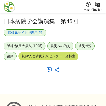
本文に飛ぶ
ヘルプ
English
日本病院学会講演集 第45回
提供元サイトで表示
阪神・淡路大震災 (1995)
震災への備え
被災状況
復興
収録:人と防災未来センター 資料室
メタデータ