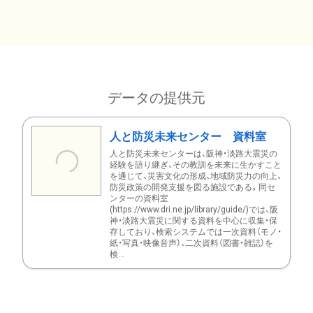
データの提供元
人と防災未来センター 資料室
人と防災未来センターは、阪神・淡路大震災の
経験を語り継ぎ、その教訓を未来に生かすこと
を通じて、災害文化の形成、地域防災力の向上、
防災政策の開発支援を図る施設である。同セ
ンターの資料室
(https://www.dri.ne.jp/library/guide/)では、阪
神・淡路大震災に関する資料を中心に収集・保
存しており、検索システムでは一次資料（モノ・
紙・写真・映像音声）、二次資料（図書・雑誌）を
検...