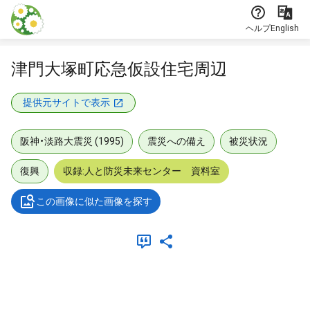
本文に飛ぶ
ヘルプ
English
津門大塚町応急仮設住宅周辺
提供元サイトで表示
阪神・淡路大震災 (1995)
震災への備え
被災状況
復興
収録:人と防災未来センター 資料室
この画像に似た画像を探す
メタデータ