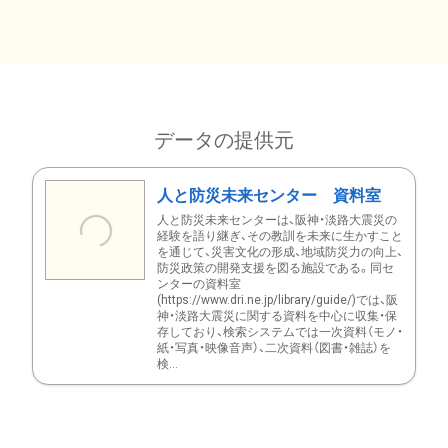
データの提供元
人と防災未来センター 資料室
人と防災未来センターは、阪神・淡路大震災の
経験を語り継ぎ、その教訓を未来に生かすこと
を通じて、災害文化の形成、地域防災力の向上、
防災政策の開発支援を図る施設である。同セ
ンターの資料室
(https://www.dri.ne.jp/library/guide/)では、阪
神・淡路大震災に関する資料を中心に収集・保
存しており、検索システムでは一次資料（モノ・
紙・写真・映像音声）、二次資料（図書・雑誌）を
検...