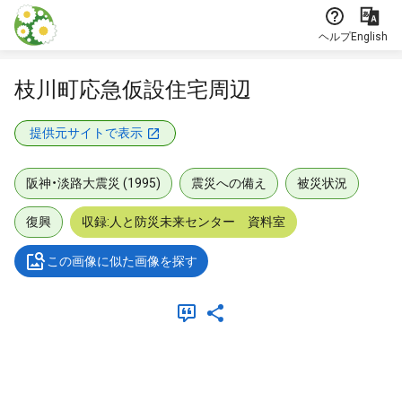
本文に飛ぶ
ヘルプ
English
枝川町応急仮設住宅周辺
提供元サイトで表示
阪神・淡路大震災 (1995)
震災への備え
被災状況
復興
収録:人と防災未来センター 資料室
この画像に似た画像を探す
メタデータ