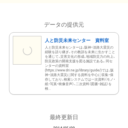
データの提供元
人と防災未来センター 資料室
人と防災未来センターは、阪神・淡路大震災の
経験を語り継ぎ、その教訓を未来に生かすこと
を通じて、災害文化の形成、地域防災力の向上、
防災政策の開発支援を図る施設である。同セ
ンターの資料室
(https://www.dri.ne.jp/library/guide/)では、阪
神・淡路大震災に関する資料を中心に収集・保
存しており、検索システムでは一次資料（モノ・
紙・写真・映像音声）、二次資料（図書・雑誌）を
検...
最終更新日