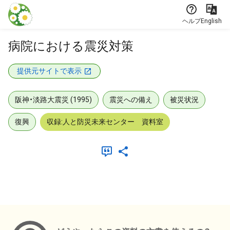
本文に飛ぶ
ヘルプ
English
病院における震災対策
提供元サイトで表示
阪神・淡路大震災 (1995)
震災への備え
被災状況
復興
収録:人と防災未来センター 資料室
メタデータ