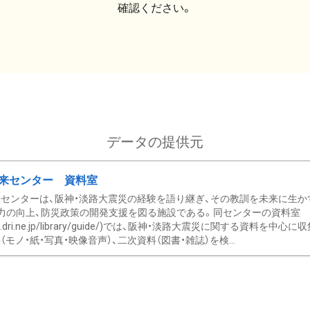
確認ください。
データの提供元
来センター 資料室
センターは、阪神・淡路大震災の経験を語り継ぎ、その教訓を未来に生か
力の向上、防災政策の開発支援を図る施設である。同センターの資料室
/www.dri.ne.jp/library/guide/)では、阪神・淡路大震災に関する資料
モノ・紙・写真・映像音声）、二次資料（図書・雑誌）を検...