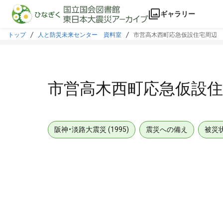
本文に飛ぶ
ギャラリー
トップ
人と防災未来センター 資料室
市営高木西町応急仮設住宅周辺
市営高木西町応急仮設住
阪神・淡路大震災 (1995)
震災への備え
被災
メタデータ