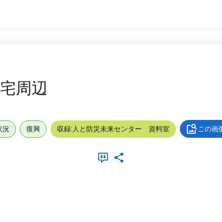
宅周辺
状況
復興
収録:人と防災未来センター 資料室
この画