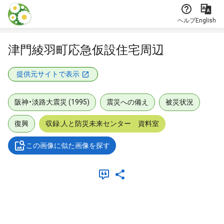
本文に飛ぶ
ヘルプ
English
津門綾羽町応急仮設住宅周辺
提供元サイトで表示
阪神・淡路大震災 (1995)
震災への備え
被災状況
復興
収録:人と防災未来センター 資料室
この画像に似た画像を探す
メタデータ