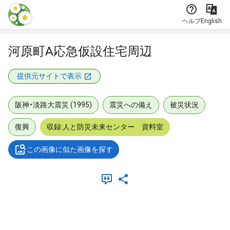
本文に飛ぶ
ヘルプ
English
河原町A応急仮設住宅周辺
提供元サイトで表示
阪神・淡路大震災 (1995)
震災への備え
被災状況
復興
収録:人と防災未来センター 資料室
この画像に似た画像を探す
メタデータ