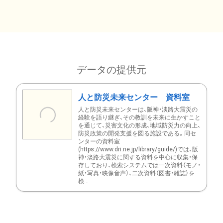
データの提供元
人と防災未来センター 資料室
人と防災未来センターは、阪神・淡路大震災の
経験を語り継ぎ、その教訓を未来に生かすこと
を通じて、災害文化の形成、地域防災力の向上、
防災政策の開発支援を図る施設である。同セ
ンターの資料室
(https://www.dri.ne.jp/library/guide/)では、阪
神・淡路大震災に関する資料を中心に収集・保
存しており、検索システムでは一次資料（モノ・
紙・写真・映像音声）、二次資料（図書・雑誌）を
検...