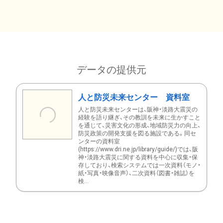
データの提供元
人と防災未来センター 資料室
人と防災未来センターは、阪神・淡路大震災の
経験を語り継ぎ、その教訓を未来に生かすこと
を通じて、災害文化の形成、地域防災力の向上、
防災政策の開発支援を図る施設である。同セ
ンターの資料室
(https://www.dri.ne.jp/library/guide/)では、阪
神・淡路大震災に関する資料を中心に収集・保
存しており、検索システムでは一次資料（モノ・
紙・写真・映像音声）、二次資料（図書・雑誌）を
検...