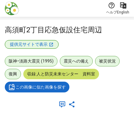
本文に飛ぶ
ヘルプ
English
高須町2丁目応急仮設住宅周辺
提供元サイトで表示
阪神・淡路大震災 (1995)
震災への備え
被災状況
復興
収録:人と防災未来センター 資料室
この画像に似た画像を探す
メタデータ