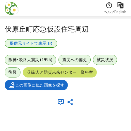
本文に飛ぶ
ヘルプ
English
伏原丘町応急仮設住宅周辺
提供元サイトで表示
阪神・淡路大震災 (1995)
震災への備え
被災状況
復興
収録:人と防災未来センター 資料室
この画像に似た画像を探す
メタデータ