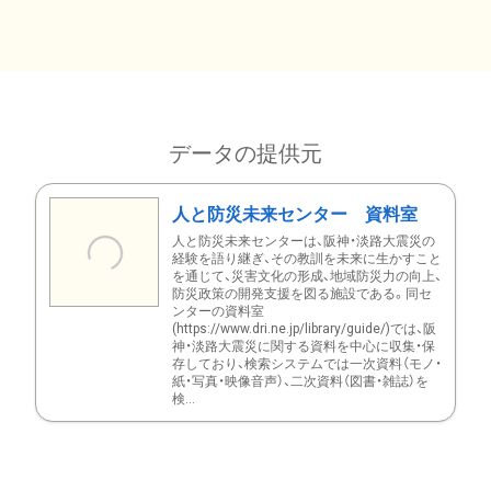
データの提供元
人と防災未来センター 資料室
人と防災未来センターは、阪神・淡路大震災の
経験を語り継ぎ、その教訓を未来に生かすこと
を通じて、災害文化の形成、地域防災力の向上、
防災政策の開発支援を図る施設である。同セ
ンターの資料室
(https://www.dri.ne.jp/library/guide/)では、阪
神・淡路大震災に関する資料を中心に収集・保
存しており、検索システムでは一次資料（モノ・
紙・写真・映像音声）、二次資料（図書・雑誌）を
検...