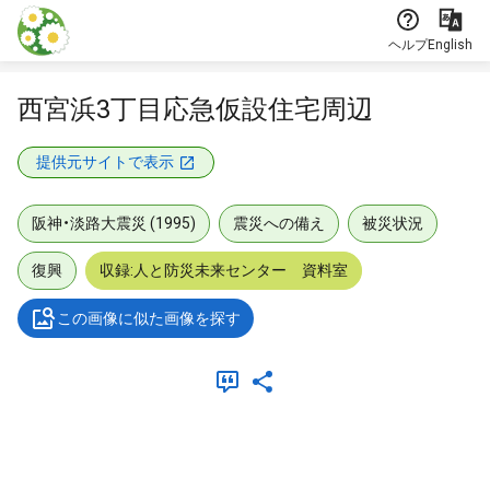
本文に飛ぶ
ヘルプ
English
西宮浜3丁目応急仮設住宅周辺
提供元サイトで表示
阪神・淡路大震災 (1995)
震災への備え
被災状況
復興
収録:人と防災未来センター 資料室
この画像に似た画像を探す
メタデータ