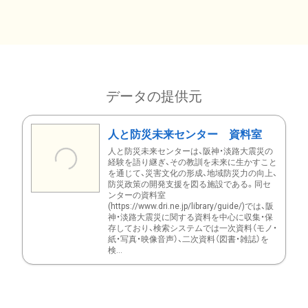
データの提供元
人と防災未来センター 資料室
人と防災未来センターは、阪神・淡路大震災の
経験を語り継ぎ、その教訓を未来に生かすこと
を通じて、災害文化の形成、地域防災力の向上、
防災政策の開発支援を図る施設である。同セ
ンターの資料室
(https://www.dri.ne.jp/library/guide/)では、阪
神・淡路大震災に関する資料を中心に収集・保
存しており、検索システムでは一次資料（モノ・
紙・写真・映像音声）、二次資料（図書・雑誌）を
検...