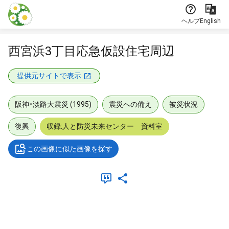
本文に飛ぶ
ヘルプ
English
西宮浜3丁目応急仮設住宅周辺
提供元サイトで表示
阪神・淡路大震災 (1995)
震災への備え
被災状況
復興
収録:人と防災未来センター 資料室
この画像に似た画像を探す
メタデータ