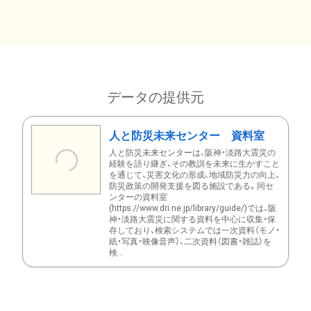
データの提供元
人と防災未来センター 資料室
人と防災未来センターは、阪神・淡路大震災の
経験を語り継ぎ、その教訓を未来に生かすこと
を通じて、災害文化の形成、地域防災力の向上、
防災政策の開発支援を図る施設である。同セ
ンターの資料室
(https://www.dri.ne.jp/library/guide/)では、阪
神・淡路大震災に関する資料を中心に収集・保
存しており、検索システムでは一次資料（モノ・
紙・写真・映像音声）、二次資料（図書・雑誌）を
検...