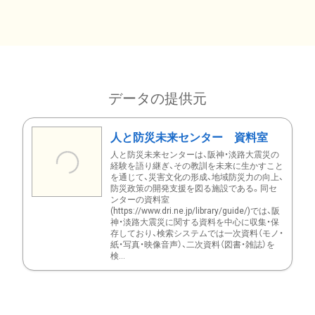
データの提供元
人と防災未来センター 資料室
人と防災未来センターは、阪神・淡路大震災の
経験を語り継ぎ、その教訓を未来に生かすこと
を通じて、災害文化の形成、地域防災力の向上、
防災政策の開発支援を図る施設である。同セ
ンターの資料室
(https://www.dri.ne.jp/library/guide/)では、阪
神・淡路大震災に関する資料を中心に収集・保
存しており、検索システムでは一次資料（モノ・
紙・写真・映像音声）、二次資料（図書・雑誌）を
検...