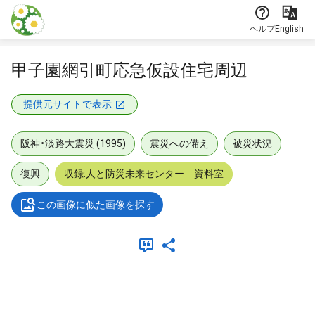
本文に飛ぶ
ヘルプ
English
甲子園網引町応急仮設住宅周辺
提供元サイトで表示
阪神・淡路大震災 (1995)
震災への備え
被災状況
復興
収録:人と防災未来センター 資料室
この画像に似た画像を探す
メタデータ