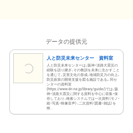
データの提供元
人と防災未来センター 資料室
人と防災未来センターは、阪神・淡路大震災の
経験を語り継ぎ、その教訓を未来に生かすこと
を通じて、災害文化の形成、地域防災力の向上、
防災政策の開発支援を図る施設である。同セ
ンターの資料室
(https://www.dri.ne.jp/library/guide/)では、阪
神・淡路大震災に関する資料を中心に収集・保
存しており、検索システムでは一次資料（モノ・
紙・写真・映像音声）、二次資料（図書・雑誌）を
検...