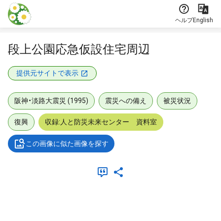
本文に飛ぶ
ヘルプ
English
段上公園応急仮設住宅周辺
提供元サイトで表示
阪神・淡路大震災 (1995)
震災への備え
被災状況
復興
収録:人と防災未来センター 資料室
この画像に似た画像を探す
メタデータ