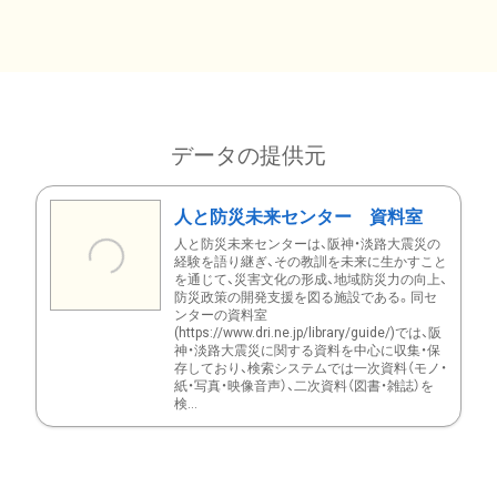
データの提供元
人と防災未来センター 資料室
人と防災未来センターは、阪神・淡路大震災の
経験を語り継ぎ、その教訓を未来に生かすこと
を通じて、災害文化の形成、地域防災力の向上、
防災政策の開発支援を図る施設である。同セ
ンターの資料室
(https://www.dri.ne.jp/library/guide/)では、阪
神・淡路大震災に関する資料を中心に収集・保
存しており、検索システムでは一次資料（モノ・
紙・写真・映像音声）、二次資料（図書・雑誌）を
検...