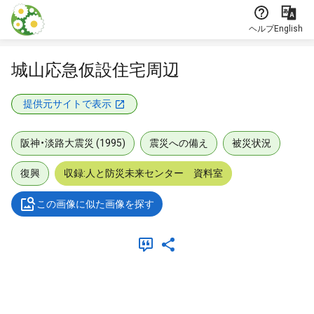
本文に飛ぶ
ヘルプ
English
城山応急仮設住宅周辺
提供元サイトで表示
阪神・淡路大震災 (1995)
震災への備え
被災状況
復興
収録:人と防災未来センター 資料室
この画像に似た画像を探す
メタデータ