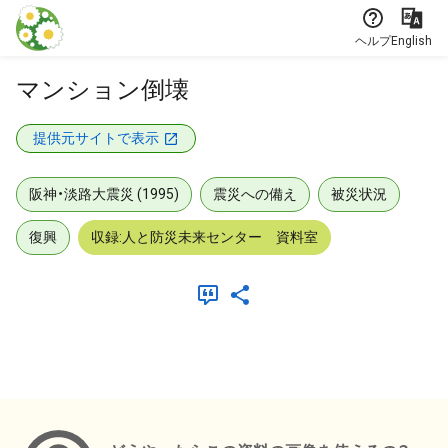
本文に飛ぶ
ヘルプ
English
マンション倒壊
提供元サイトで表示
阪神・淡路大震災 (1995)
震災への備え
被災状況
復興
収録:人と防災未来センター 資料室
メタデータ