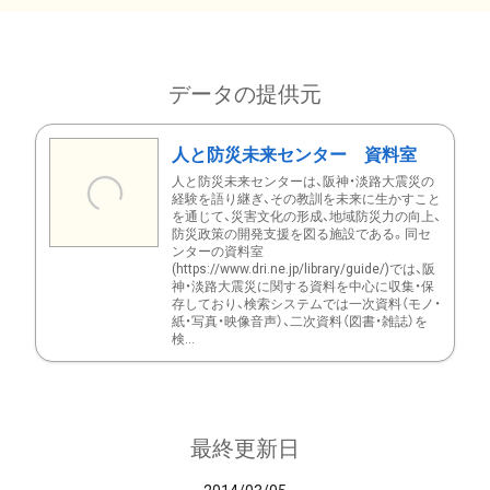
データの提供元
人と防災未来センター 資料室
人と防災未来センターは、阪神・淡路大震災の
経験を語り継ぎ、その教訓を未来に生かすこと
を通じて、災害文化の形成、地域防災力の向上、
防災政策の開発支援を図る施設である。同セ
ンターの資料室
(https://www.dri.ne.jp/library/guide/)では、阪
神・淡路大震災に関する資料を中心に収集・保
存しており、検索システムでは一次資料（モノ・
紙・写真・映像音声）、二次資料（図書・雑誌）を
検...
最終更新日