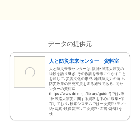
データの提供元
人と防災未来センター 資料室
人と防災未来センターは、阪神・淡路大震災の
経験を語り継ぎ、その教訓を未来に生かすこと
を通じて、災害文化の形成、地域防災力の向上、
防災政策の開発支援を図る施設である。同セ
ンターの資料室
(https://www.dri.ne.jp/library/guide/)では、阪
神・淡路大震災に関する資料を中心に収集・保
存しており、検索システムでは一次資料（モノ・
紙・写真・映像音声）、二次資料（図書・雑誌）を
検...