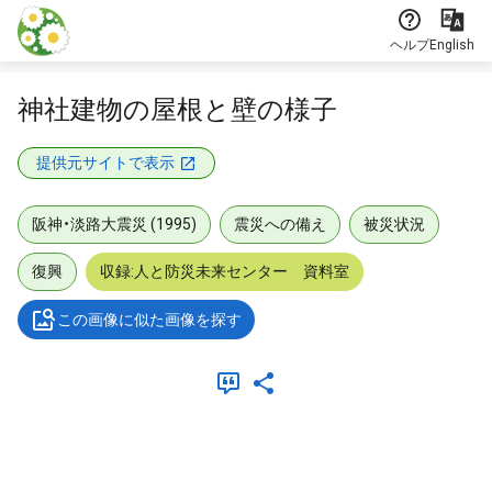
本文に飛ぶ
ヘルプ
English
神社建物の屋根と壁の様子
提供元サイトで表示
阪神・淡路大震災 (1995)
震災への備え
被災状況
復興
収録:人と防災未来センター 資料室
この画像に似た画像を探す
メタデータ