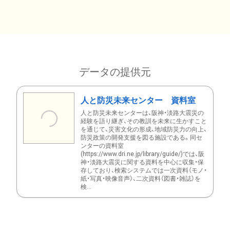
データの提供元
人と防災未来センター 資料室
人と防災未来センターは、阪神・淡路大震災の
経験を語り継ぎ、その教訓を未来に生かすこと
を通じて、災害文化の形成、地域防災力の向上、
防災政策の開発支援を図る施設である。同セ
ンターの資料室
(https://www.dri.ne.jp/library/guide/)では、阪
神・淡路大震災に関する資料を中心に収集・保
存しており、検索システムでは一次資料（モノ・
紙・写真・映像音声）、二次資料（図書・雑誌）を
検...