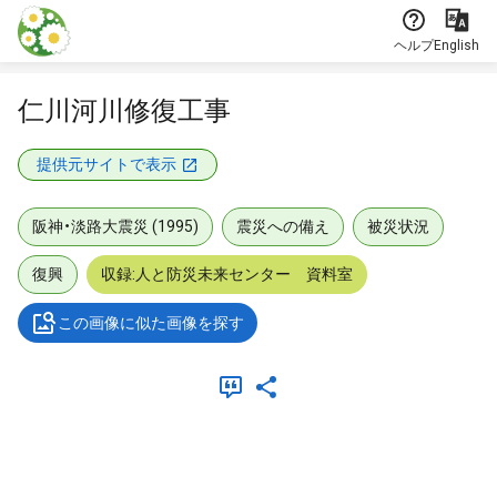
本文に飛ぶ
ヘルプ
English
仁川河川修復工事
提供元サイトで表示
阪神・淡路大震災 (1995)
震災への備え
被災状況
復興
収録:人と防災未来センター 資料室
この画像に似た画像を探す
メタデータ