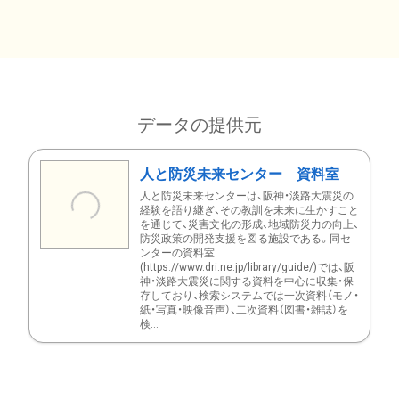
データの提供元
人と防災未来センター 資料室
人と防災未来センターは、阪神・淡路大震災の
経験を語り継ぎ、その教訓を未来に生かすこと
を通じて、災害文化の形成、地域防災力の向上、
防災政策の開発支援を図る施設である。同セ
ンターの資料室
(https://www.dri.ne.jp/library/guide/)では、阪
神・淡路大震災に関する資料を中心に収集・保
存しており、検索システムでは一次資料（モノ・
紙・写真・映像音声）、二次資料（図書・雑誌）を
検...