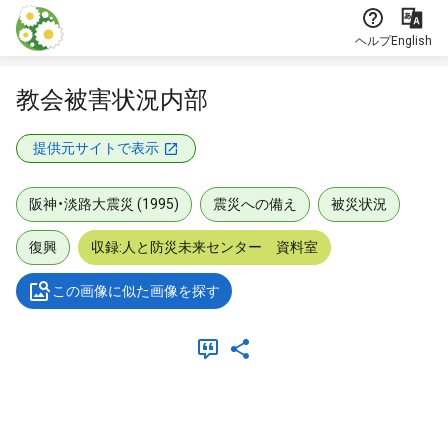
本文に飛ぶ
ヘルプ
English
教会被害状況内部
提供元サイトで表示
阪神・淡路大震災 (1995)
震災への備え
被災状況
復興
収録:人と防災未来センター 資料室
この画像に似た画像を探す
メタデータ