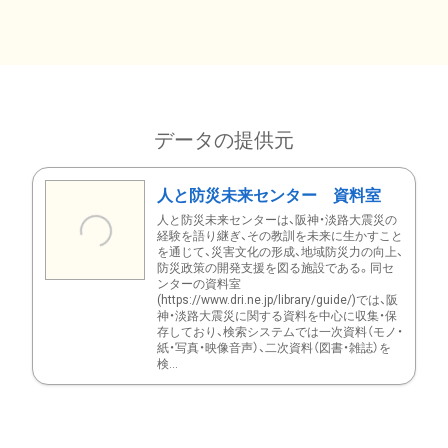
データの提供元
人と防災未来センター 資料室
人と防災未来センターは、阪神・淡路大震災の
経験を語り継ぎ、その教訓を未来に生かすこと
を通じて、災害文化の形成、地域防災力の向上、
防災政策の開発支援を図る施設である。同セ
ンターの資料室
(https://www.dri.ne.jp/library/guide/)では、阪
神・淡路大震災に関する資料を中心に収集・保
存しており、検索システムでは一次資料（モノ・
紙・写真・映像音声）、二次資料（図書・雑誌）を
検...