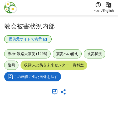
本文に飛ぶ
ヘルプ
English
教会被害状況内部
提供元サイトで表示
阪神・淡路大震災 (1995)
震災への備え
被災状況
復興
収録:人と防災未来センター 資料室
この画像に似た画像を探す
メタデータ