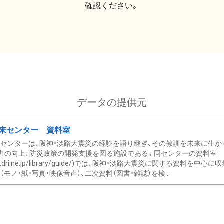
確認ください。
データの提供元
来センター 資料室
センターは、阪神・淡路大震災の経験を語り継ぎ、その教訓を未来に生か
力の向上、防災政策の開発支援を図る施設である。同センターの資料室
/www.dri.ne.jp/library/guide/)では、阪神・淡路大震災に関する資料
モノ・紙・写真・映像音声）、二次資料（図書・雑誌）を検...