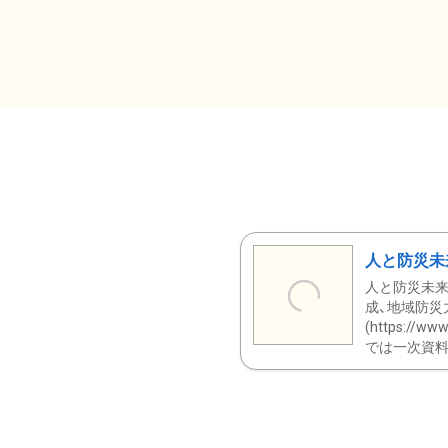
人と防災未
人と防災未来
成、地域防災
(https:/
では一次資料（