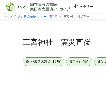
本文に飛ぶ
ギャラリー
トップ
人と防災未来センター 資料室
三宮神社 震災直後
三宮神社 震災直後
阪神・淡路大震災 (1995)
震災への備え
被災
メタデータ