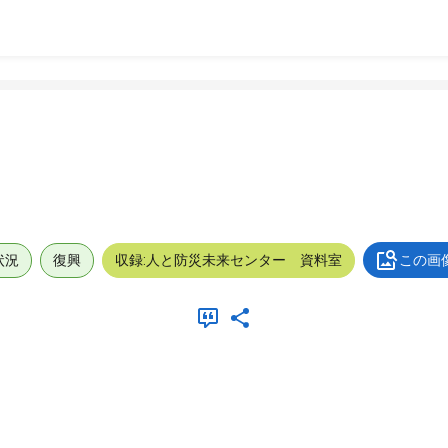
状況
復興
収録:人と防災未来センター 資料室
この画