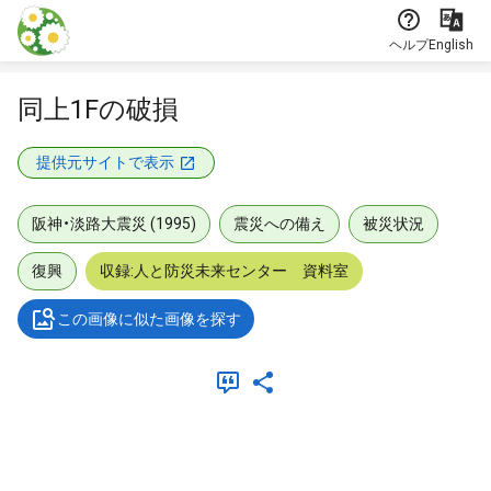
本文に飛ぶ
ヘルプ
English
同上1Fの破損
提供元サイトで表示
阪神・淡路大震災 (1995)
震災への備え
被災状況
復興
収録:人と防災未来センター 資料室
この画像に似た画像を探す
メタデータ