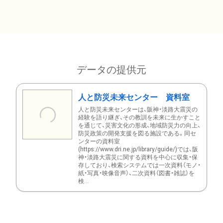
データの提供元
人と防災未来センター 資料室
人と防災未来センターは、阪神・淡路大震災の
経験を語り継ぎ、その教訓を未来に生かすこと
を通じて、災害文化の形成、地域防災力の向上、
防災政策の開発支援を図る施設である。同セ
ンターの資料室
(https://www.dri.ne.jp/library/guide/)では、阪
神・淡路大震災に関する資料を中心に収集・保
存しており、検索システムでは一次資料（モノ・
紙・写真・映像音声）、二次資料（図書・雑誌）を
検...