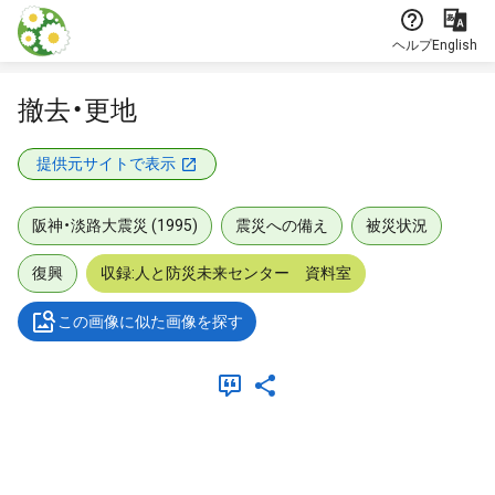
本文に飛ぶ
ヘルプ
English
撤去・更地
提供元サイトで表示
阪神・淡路大震災 (1995)
震災への備え
被災状況
復興
収録:人と防災未来センター 資料室
この画像に似た画像を探す
メタデータ