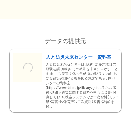
データの提供元
人と防災未来センター 資料室
人と防災未来センターは、阪神・淡路大震災の
経験を語り継ぎ、その教訓を未来に生かすこと
を通じて、災害文化の形成、地域防災力の向上、
防災政策の開発支援を図る施設である。同セ
ンターの資料室
(https://www.dri.ne.jp/library/guide/)では、阪
神・淡路大震災に関する資料を中心に収集・保
存しており、検索システムでは一次資料（モノ・
紙・写真・映像音声）、二次資料（図書・雑誌）を
検...