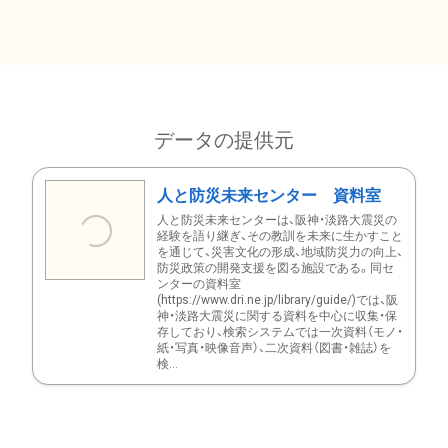
データの提供元
人と防災未来センター 資料室
人と防災未来センターは、阪神・淡路大震災の
経験を語り継ぎ、その教訓を未来に生かすこと
を通じて、災害文化の形成、地域防災力の向上、
防災政策の開発支援を図る施設である。同セ
ンターの資料室
(https://www.dri.ne.jp/library/guide/)では、阪
神・淡路大震災に関する資料を中心に収集・保
存しており、検索システムでは一次資料（モノ・
紙・写真・映像音声）、二次資料（図書・雑誌）を
検...