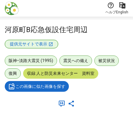
本文に飛ぶ
ヘルプ
English
河原町B応急仮設住宅周辺
提供元サイトで表示
阪神・淡路大震災 (1995)
震災への備え
被災状況
復興
収録:人と防災未来センター 資料室
この画像に似た画像を探す
メタデータ