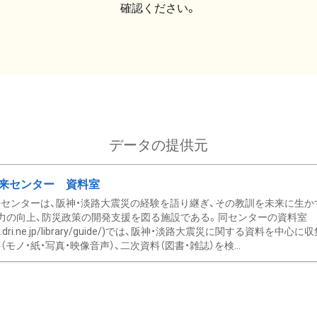
確認ください。
データの提供元
来センター 資料室
センターは、阪神・淡路大震災の経験を語り継ぎ、その教訓を未来に生か
力の向上、防災政策の開発支援を図る施設である。同センターの資料室
/www.dri.ne.jp/library/guide/)では、阪神・淡路大震災に関する資料
モノ・紙・写真・映像音声）、二次資料（図書・雑誌）を検...