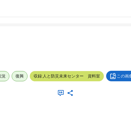
状況
復興
収録:人と防災未来センター 資料室
この画