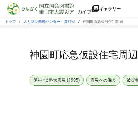
本文に飛ぶ
ギャラリー
トップ
人と防災未来センター 資料室
神園町応急仮設住宅周辺
神園町応急仮設住宅周辺
阪神・淡路大震災 (1995)
震災への備え
被災
メタデータ