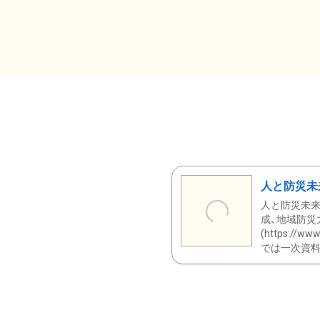
人と防災未
人と防災未来
成、地域防災
(https:/
では一次資料（