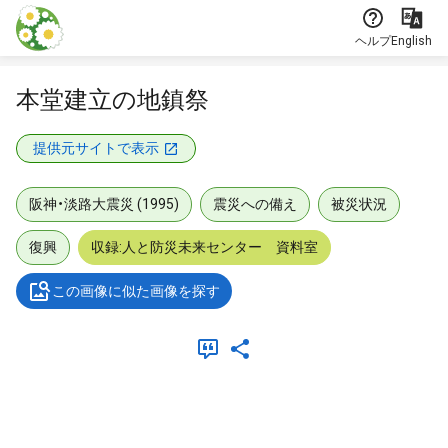
本文に飛ぶ
ヘルプ
English
本堂建立の地鎮祭
提供元サイトで表示
阪神・淡路大震災 (1995)
震災への備え
被災状況
復興
収録:人と防災未来センター 資料室
この画像に似た画像を探す
メタデータ