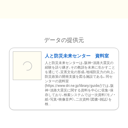
データの提供元
人と防災未来センター 資料室
人と防災未来センターは、阪神・淡路大震災の
経験を語り継ぎ、その教訓を未来に生かすこと
を通じて、災害文化の形成、地域防災力の向上、
防災政策の開発支援を図る施設である。同セ
ンターの資料室
(https://www.dri.ne.jp/library/guide/)では、阪
神・淡路大震災に関する資料を中心に収集・保
存しており、検索システムでは一次資料（モノ・
紙・写真・映像音声）、二次資料（図書・雑誌）を
検...