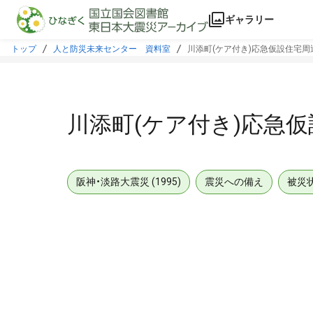
本文に飛ぶ
ギャラリー
トップ
人と防災未来センター 資料室
川添町(ケア付き)応急仮設住宅周
川添町(ケア付き)応急
阪神・淡路大震災 (1995)
震災への備え
被災
メタデータ