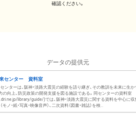
確認ください。
データの提供元
来センター 資料室
センターは、阪神・淡路大震災の経験を語り継ぎ、その教訓を未来に生か
力の向上、防災政策の開発支援を図る施設である。同センターの資料室
/www.dri.ne.jp/library/guide/)では、阪神・淡路大震災に関する資料
モノ・紙・写真・映像音声）、二次資料（図書・雑誌）を検...