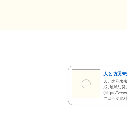
人と防災未
人と防災未来
成、地域防災
(https:/
では一次資料（