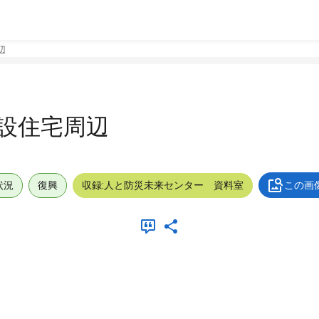
辺
仮設住宅周辺
状況
復興
収録:人と防災未来センター 資料室
この画