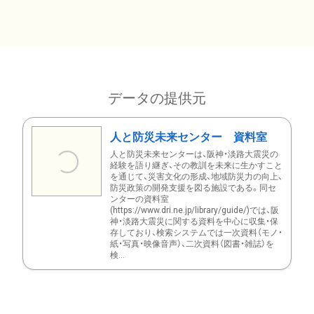
データの提供元
人と防災未来センター 資料室
人と防災未来センターは、阪神・淡路大震災の
経験を語り継ぎ、その教訓を未来に生かすこと
を通じて、災害文化の形成、地域防災力の向上、
防災政策の開発支援を図る施設である。同セ
ンターの資料室
(https://www.dri.ne.jp/library/guide/)では、阪
神・淡路大震災に関する資料を中心に収集・保
存しており、検索システムでは一次資料（モノ・
紙・写真・映像音声）、二次資料（図書・雑誌）を
検...