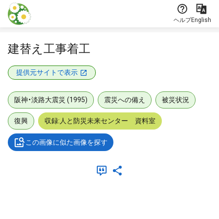
本文に飛ぶ
ヘルプ
English
建替え工事着工
提供元サイトで表示
阪神・淡路大震災 (1995)
震災への備え
被災状況
復興
収録:人と防災未来センター 資料室
この画像に似た画像を探す
メタデータ