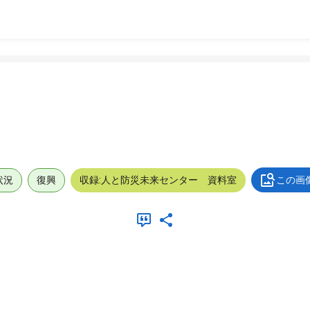
状況
復興
収録:人と防災未来センター 資料室
この画