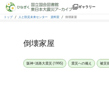
本文に飛ぶ
ギャラリー
トップ
人と防災未来センター 資料室
倒壊家屋
倒壊家屋
阪神・淡路大震災 (1995)
震災への備え
被災
メタデータ