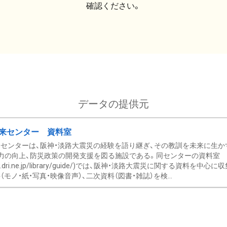
確認ください。
データの提供元
来センター 資料室
センターは、阪神・淡路大震災の経験を語り継ぎ、その教訓を未来に生か
力の向上、防災政策の開発支援を図る施設である。同センターの資料室
/www.dri.ne.jp/library/guide/)では、阪神・淡路大震災に関する資料
モノ・紙・写真・映像音声）、二次資料（図書・雑誌）を検...