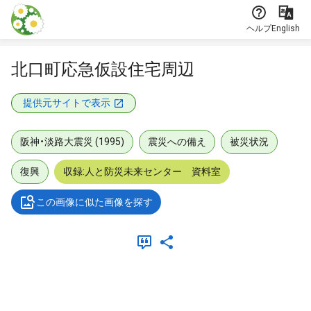
本文に飛ぶ
ヘルプ
English
北口町応急仮設住宅周辺
提供元サイトで表示
阪神・淡路大震災 (1995)
震災への備え
被災状況
復興
収録:人と防災未来センター 資料室
この画像に似た画像を探す
メタデータ