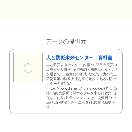
データの提供元
人と防災未来センター 資料室
人と防災未来センターは、阪神・淡路大震災の
経験を語り継ぎ、その教訓を未来に生かすこと
を通じて、災害文化の形成、地域防災力の向上、
防災政策の開発支援を図る施設である。同セ
ンターの資料室
(https://www.dri.ne.jp/library/guide/)では、阪
神・淡路大震災に関する資料を中心に収集・保
存しており、検索システムでは一次資料（モノ・
紙・写真・映像音声）、二次資料（図書・雑誌）を
検...