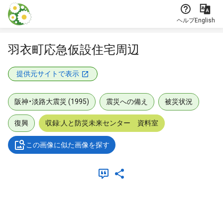
本文に飛ぶ
ヘルプ
English
羽衣町応急仮設住宅周辺
提供元サイトで表示
阪神・淡路大震災 (1995)
震災への備え
被災状況
復興
収録:人と防災未来センター 資料室
この画像に似た画像を探す
メタデータ