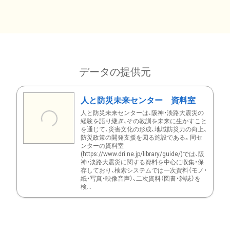
データの提供元
人と防災未来センター 資料室
人と防災未来センターは、阪神・淡路大震災の
経験を語り継ぎ、その教訓を未来に生かすこと
を通じて、災害文化の形成、地域防災力の向上、
防災政策の開発支援を図る施設である。同セ
ンターの資料室
(https://www.dri.ne.jp/library/guide/)では、阪
神・淡路大震災に関する資料を中心に収集・保
存しており、検索システムでは一次資料（モノ・
紙・写真・映像音声）、二次資料（図書・雑誌）を
検...