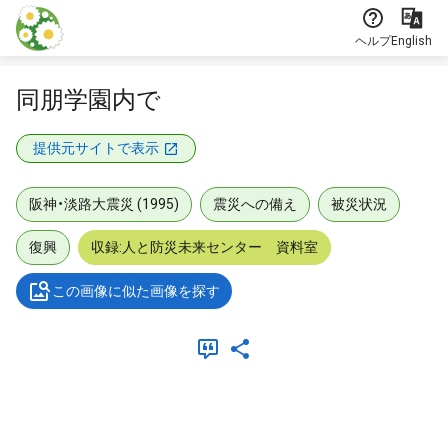
本文に飛ぶ
ヘルプ
English
同朋学園内で
提供元サイトで表示
阪神・淡路大震災 (1995)
震災への備え
被災状況
復興
収録:人と防災未来センター 資料室
この画像に似た画像を探す
メタデータ