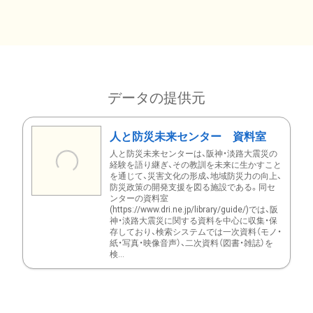
データの提供元
人と防災未来センター 資料室
人と防災未来センターは、阪神・淡路大震災の
経験を語り継ぎ、その教訓を未来に生かすこと
を通じて、災害文化の形成、地域防災力の向上、
防災政策の開発支援を図る施設である。同セ
ンターの資料室
(https://www.dri.ne.jp/library/guide/)では、阪
神・淡路大震災に関する資料を中心に収集・保
存しており、検索システムでは一次資料（モノ・
紙・写真・映像音声）、二次資料（図書・雑誌）を
検...