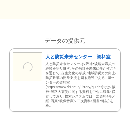
データの提供元
人と防災未来センター 資料室
人と防災未来センターは、阪神・淡路大震災の
経験を語り継ぎ、その教訓を未来に生かすこと
を通じて、災害文化の形成、地域防災力の向上、
防災政策の開発支援を図る施設である。同セ
ンターの資料室
(https://www.dri.ne.jp/library/guide/)では、阪
神・淡路大震災に関する資料を中心に収集・保
存しており、検索システムでは一次資料（モノ・
紙・写真・映像音声）、二次資料（図書・雑誌）を
検...