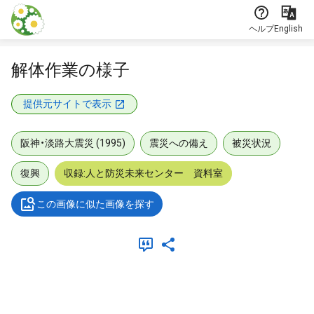
本文に飛ぶ
ヘルプ
English
解体作業の様子
提供元サイトで表示
阪神・淡路大震災 (1995)
震災への備え
被災状況
復興
収録:人と防災未来センター 資料室
この画像に似た画像を探す
メタデータ