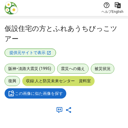
本文に飛ぶ
ヘルプ
English
仮設住宅の方とふれあうちびっこツ
アー
提供元サイトで表示
阪神・淡路大震災 (1995)
震災への備え
被災状況
復興
収録:人と防災未来センター 資料室
この画像に似た画像を探す