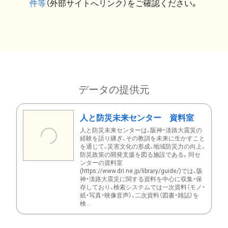
件等
（外部サイトへリンク）をご確認ください。
データの提供元
人と防災未来センター 資料室
人と防災未来センターは、阪神・淡路大震災の
経験を語り継ぎ、その教訓を未来に生かすこと
を通じて、災害文化の形成、地域防災力の向上、
防災政策の開発支援を図る施設である。同セ
ンターの資料室
(https://www.dri.ne.jp/library/guide/)では、阪
神・淡路大震災に関する資料を中心に収集・保
存しており、検索システムでは一次資料（モノ・
紙・写真・映像音声）、二次資料（図書・雑誌）を
検...