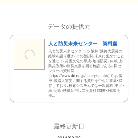
データの提供元
人と防災未来センター 資料室
人と防災未来センターは、阪神・淡路大震災の
経験を語り継ぎ、その教訓を未来に生かすこと
を通じて、災害文化の形成、地域防災力の向上、
防災政策の開発支援を図る施設である。同セ
ンターの資料室
(https://www.dri.ne.jp/library/guide/)では、阪
神・淡路大震災に関する資料を中心に収集・保
存しており、検索システムでは一次資料（モノ・
紙・写真・映像音声）、二次資料（図書・雑誌）を
検...
最終更新日