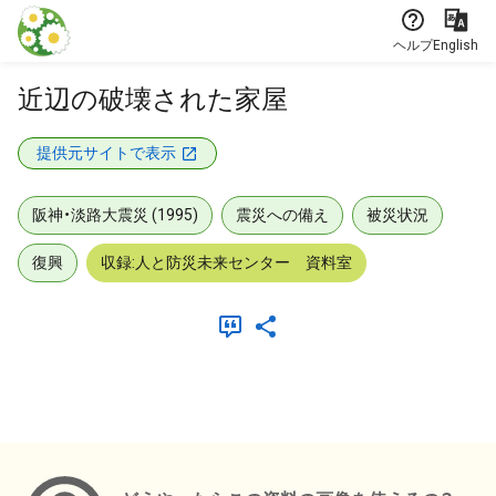
本文に飛ぶ
ヘルプ
English
近辺の破壊された家屋
提供元サイトで表示
阪神・淡路大震災 (1995)
震災への備え
被災状況
復興
収録:人と防災未来センター 資料室
メタデータ