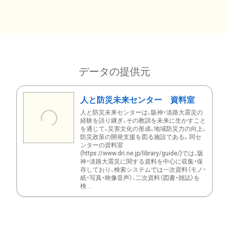
データの提供元
人と防災未来センター 資料室
人と防災未来センターは、阪神・淡路大震災の
経験を語り継ぎ、その教訓を未来に生かすこと
を通じて、災害文化の形成、地域防災力の向上、
防災政策の開発支援を図る施設である。同セ
ンターの資料室
(https://www.dri.ne.jp/library/guide/)では、阪
神・淡路大震災に関する資料を中心に収集・保
存しており、検索システムでは一次資料（モノ・
紙・写真・映像音声）、二次資料（図書・雑誌）を
検...