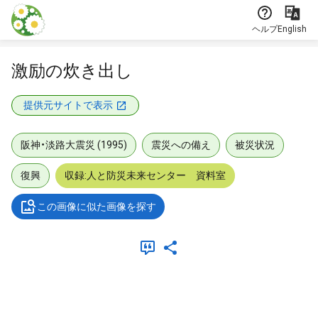
本文に飛ぶ
ヘルプ
English
激励の炊き出し
提供元サイトで表示
阪神・淡路大震災 (1995)
震災への備え
被災状況
復興
収録:人と防災未来センター 資料室
この画像に似た画像を探す
メタデータ