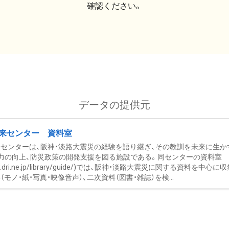
確認ください。
データの提供元
来センター 資料室
センターは、阪神・淡路大震災の経験を語り継ぎ、その教訓を未来に生か
力の向上、防災政策の開発支援を図る施設である。同センターの資料室
/www.dri.ne.jp/library/guide/)では、阪神・淡路大震災に関する資料
モノ・紙・写真・映像音声）、二次資料（図書・雑誌）を検...