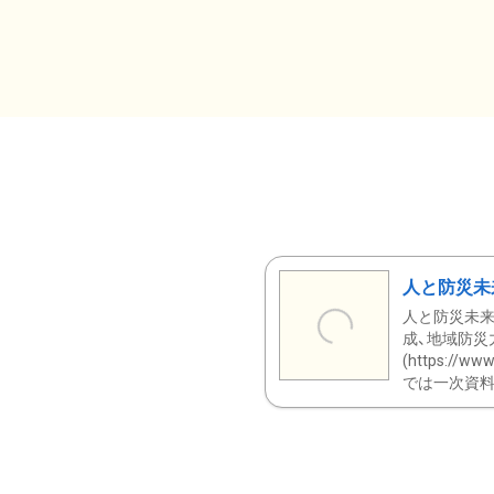
人と防災未
人と防災未来
成、地域防災
(https:/
では一次資料（