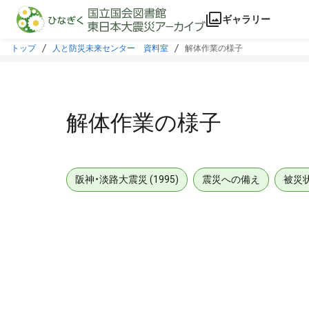
本文に飛ぶ
ギャラリー
トップ
人と防災未来センター 資料室
解体作業の様子
解体作業の様子
阪神・淡路大震災 (1995)
震災への備え
被災
メタデータ