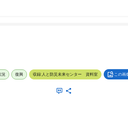
状況
復興
収録:人と防災未来センター 資料室
この画