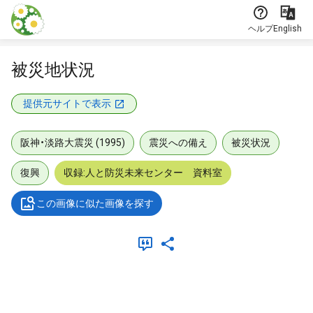
本文に飛ぶ
ヘルプ
English
被災地状況
提供元サイトで表示
阪神・淡路大震災 (1995)
震災への備え
被災状況
復興
収録:人と防災未来センター 資料室
この画像に似た画像を探す
メタデータ