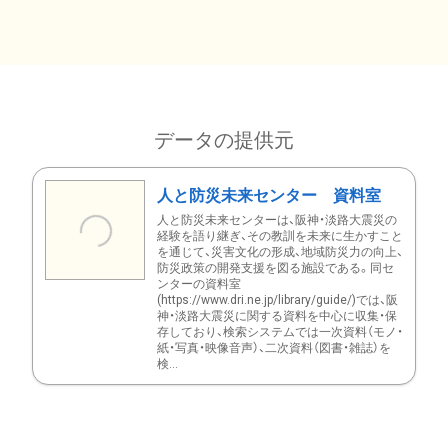
データの提供元
人と防災未来センター 資料室
人と防災未来センターは、阪神・淡路大震災の
経験を語り継ぎ、その教訓を未来に生かすこと
を通じて、災害文化の形成、地域防災力の向上、
防災政策の開発支援を図る施設である。同セ
ンターの資料室
(https://www.dri.ne.jp/library/guide/)では、阪
神・淡路大震災に関する資料を中心に収集・保
存しており、検索システムでは一次資料（モノ・
紙・写真・映像音声）、二次資料（図書・雑誌）を
検...