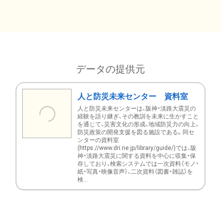
データの提供元
人と防災未来センター 資料室
人と防災未来センターは、阪神・淡路大震災の
経験を語り継ぎ、その教訓を未来に生かすこと
を通じて、災害文化の形成、地域防災力の向上、
防災政策の開発支援を図る施設である。同セ
ンターの資料室
(https://www.dri.ne.jp/library/guide/)では、阪
神・淡路大震災に関する資料を中心に収集・保
存しており、検索システムでは一次資料（モノ・
紙・写真・映像音声）、二次資料（図書・雑誌）を
検...