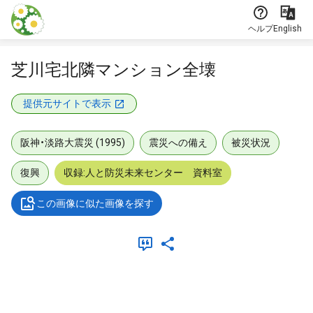
本文に飛ぶ
ヘルプ
English
芝川宅北隣マンション全壊
提供元サイトで表示
阪神・淡路大震災 (1995)
震災への備え
被災状況
復興
収録:人と防災未来センター 資料室
この画像に似た画像を探す
メタデータ