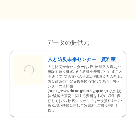
データの提供元
人と防災未来センター 資料室
人と防災未来センターは、阪神・淡路大震災の
経験を語り継ぎ、その教訓を未来に生かすこと
を通じて、災害文化の形成、地域防災力の向上、
防災政策の開発支援を図る施設である。同セ
ンターの資料室
(https://www.dri.ne.jp/library/guide/)では、阪
神・淡路大震災に関する資料を中心に収集・保
存しており、検索システムでは一次資料（モノ・
紙・写真・映像音声）、二次資料（図書・雑誌）を
検...