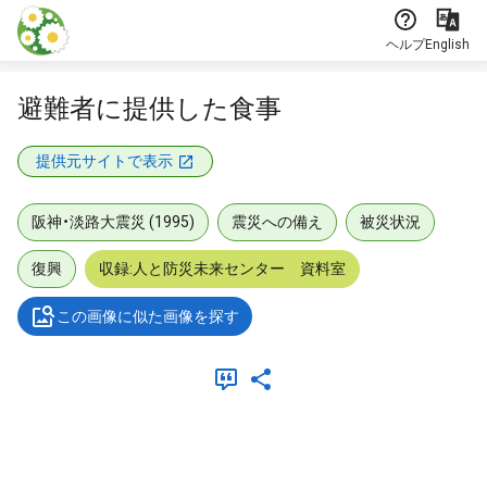
本文に飛ぶ
ヘルプ
English
避難者に提供した食事
提供元サイトで表示
阪神・淡路大震災 (1995)
震災への備え
被災状況
復興
収録:人と防災未来センター 資料室
この画像に似た画像を探す
メタデータ