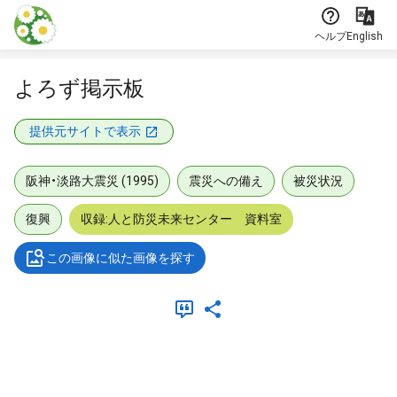
本文に飛ぶ
ヘルプ
English
よろず掲示板
提供元サイトで表示
阪神・淡路大震災 (1995)
震災への備え
被災状況
復興
収録:人と防災未来センター 資料室
この画像に似た画像を探す
メタデータ