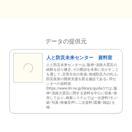
データの提供元
人と防災未来センター 資料室
人と防災未来センターは、阪神・淡路大震災の
経験を語り継ぎ、その教訓を未来に生かすこと
を通じて、災害文化の形成、地域防災力の向上、
防災政策の開発支援を図る施設である。同セ
ンターの資料室
(https://www.dri.ne.jp/library/guide/)では、阪
神・淡路大震災に関する資料を中心に収集・保
存しており、検索システムでは一次資料（モノ・
紙・写真・映像音声）、二次資料（図書・雑誌）を
検...