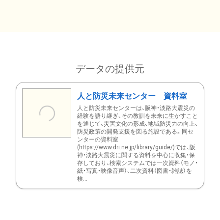
データの提供元
人と防災未来センター 資料室
人と防災未来センターは、阪神・淡路大震災の
経験を語り継ぎ、その教訓を未来に生かすこと
を通じて、災害文化の形成、地域防災力の向上、
防災政策の開発支援を図る施設である。同セ
ンターの資料室
(https://www.dri.ne.jp/library/guide/)では、阪
神・淡路大震災に関する資料を中心に収集・保
存しており、検索システムでは一次資料（モノ・
紙・写真・映像音声）、二次資料（図書・雑誌）を
検...