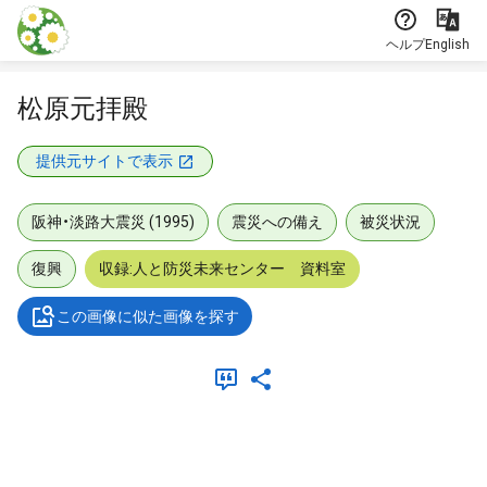
本文に飛ぶ
ヘルプ
English
松原元拝殿
提供元サイトで表示
阪神・淡路大震災 (1995)
震災への備え
被災状況
復興
収録:人と防災未来センター 資料室
この画像に似た画像を探す
メタデータ