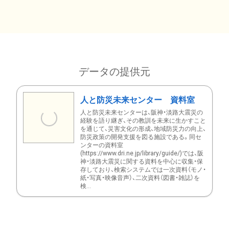
データの提供元
人と防災未来センター 資料室
人と防災未来センターは、阪神・淡路大震災の
経験を語り継ぎ、その教訓を未来に生かすこと
を通じて、災害文化の形成、地域防災力の向上、
防災政策の開発支援を図る施設である。同セ
ンターの資料室
(https://www.dri.ne.jp/library/guide/)では、阪
神・淡路大震災に関する資料を中心に収集・保
存しており、検索システムでは一次資料（モノ・
紙・写真・映像音声）、二次資料（図書・雑誌）を
検...