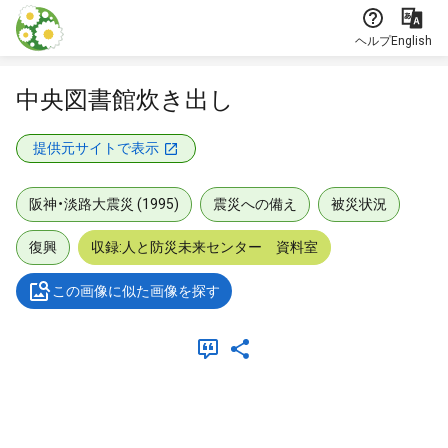
本文に飛ぶ
ヘルプ
English
中央図書館炊き出し
提供元サイトで表示
阪神・淡路大震災 (1995)
震災への備え
被災状況
復興
収録:人と防災未来センター 資料室
この画像に似た画像を探す
メタデータ