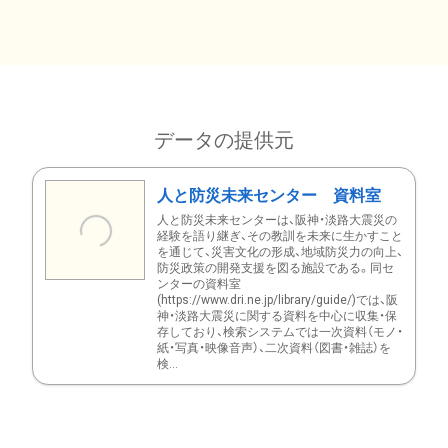
データの提供元
人と防災未来センター 資料室
人と防災未来センターは、阪神・淡路大震災の
経験を語り継ぎ、その教訓を未来に生かすこと
を通じて、災害文化の形成、地域防災力の向上、
防災政策の開発支援を図る施設である。同セ
ンターの資料室
(https://www.dri.ne.jp/library/guide/)では、阪
神・淡路大震災に関する資料を中心に収集・保
存しており、検索システムでは一次資料（モノ・
紙・写真・映像音声）、二次資料（図書・雑誌）を
検...