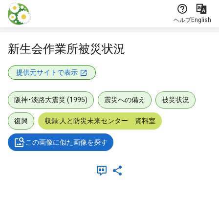
本文に飛ぶ
ヘルプ
English
新生会作業所被災状況
提供元サイトで表示
阪神・淡路大震災 (1995)
震災への備え
被災状況
復興
収録:人と防災未来センター 資料室
この画像に似た画像を探す
メタデータ