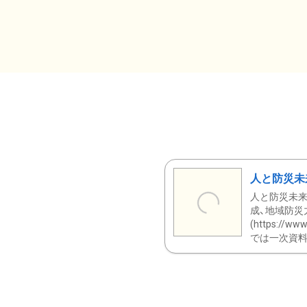
人と防災未
人と防災未来
成、地域防災
(https:/
では一次資料（