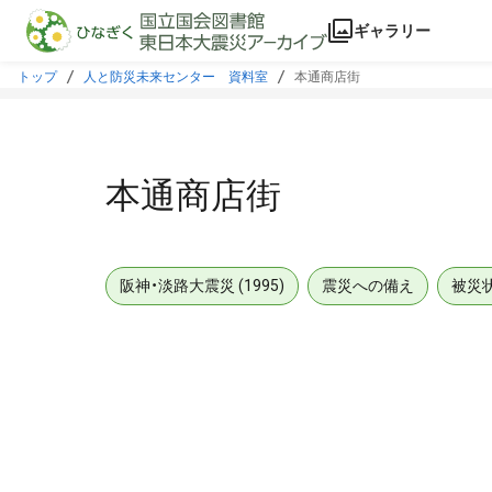
本文に飛ぶ
ギャラリー
トップ
人と防災未来センター 資料室
本通商店街
本通商店街
阪神・淡路大震災 (1995)
震災への備え
被災
メタデータ