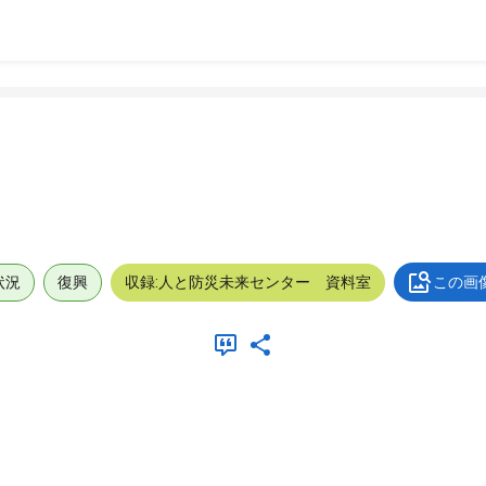
状況
復興
収録:人と防災未来センター 資料室
この画