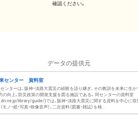
確認ください。
データの提供元
来センター 資料室
センターは、阪神・淡路大震災の経験を語り継ぎ、その教訓を未来に生か
力の向上、防災政策の開発支援を図る施設である。同センターの資料室
/www.dri.ne.jp/library/guide/)では、阪神・淡路大震災に関する資料
モノ・紙・写真・映像音声）、二次資料（図書・雑誌）を検...