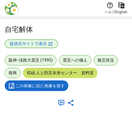
本文に飛ぶ
ヘルプ
English
自宅解体
提供元サイトで表示
阪神・淡路大震災 (1995)
震災への備え
被災状況
復興
収録:人と防災未来センター 資料室
この画像に似た画像を探す
メタデータ