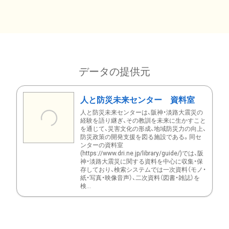
データの提供元
人と防災未来センター 資料室
人と防災未来センターは、阪神・淡路大震災の
経験を語り継ぎ、その教訓を未来に生かすこと
を通じて、災害文化の形成、地域防災力の向上、
防災政策の開発支援を図る施設である。同セ
ンターの資料室
(https://www.dri.ne.jp/library/guide/)では、阪
神・淡路大震災に関する資料を中心に収集・保
存しており、検索システムでは一次資料（モノ・
紙・写真・映像音声）、二次資料（図書・雑誌）を
検...