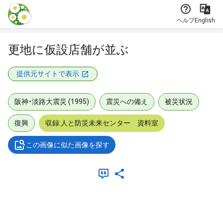
本文に飛ぶ
ヘルプ
English
更地に仮設店舗が並ぶ
提供元サイトで表示
阪神・淡路大震災 (1995)
震災への備え
被災状況
復興
収録:人と防災未来センター 資料室
この画像に似た画像を探す
メタデータ