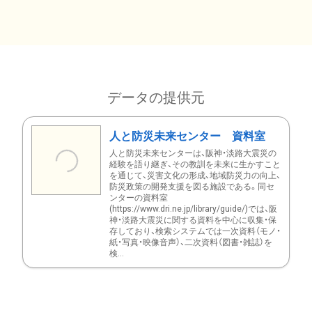
データの提供元
人と防災未来センター 資料室
人と防災未来センターは、阪神・淡路大震災の
経験を語り継ぎ、その教訓を未来に生かすこと
を通じて、災害文化の形成、地域防災力の向上、
防災政策の開発支援を図る施設である。同セ
ンターの資料室
(https://www.dri.ne.jp/library/guide/)では、阪
神・淡路大震災に関する資料を中心に収集・保
存しており、検索システムでは一次資料（モノ・
紙・写真・映像音声）、二次資料（図書・雑誌）を
検...